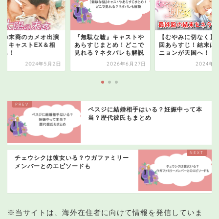
陽の末裔のカメオ出演
『無駄な嘘』キャストや
【むやみに切なく】
誰？キャストEX＆相
あらすじまとめ！どこで
回あらすじ！結末は
図も！
見れる？ネタバレも解説
ニョンが天国へ！
2024年5月2日
2026年6月27日
2024年7
ペスジに結婚相手はいる？妊娠中って本
当？歴代彼氏もまとめ
チェウシクは彼女いる？ウガファミリー
メンバーとのエピソードも
※当サイトは、海外在住者に向けて情報を発信していま