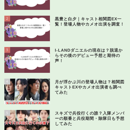
2
黒豊と白夕｜キャスト相関図EX一
覧！登場人物やカメオ出演を調査！
3
I-LANDダニエルの現在は？脱退か
らその後のデビュー予想と期待の
声！
4
月が浮かぶ川の登場人物は？相関図
キャストEXやカメオ出演者も調べ
てみた
5
スキズで兵役行くの誰？入隊メンバ
ーの順番と兵役期間・除隊日も予想
してみた