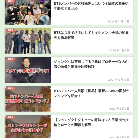
BTS
BTSメンバーの兵役除隊日はいつ？除隊の順番や
年齢などまとめ
2024年11月14日
BTS
BTSは兵役で坊主にしてもイケメン！全員の配属
先を徹底解説
2024年11月7日
BTS
ジョングクは整形してる？鼻はプロテーゼなのか
昔の画像と現在を比較検証
2024年5月18日
BTS
BTSメンバー人気順【世界】最新2024年の国別ラ
ンキングを紹介！
2024年5月9日
BTS
【ジョングク】タトゥーの意味は？左手薬指の指
輪とローとの関係も解説
2024年5月8日