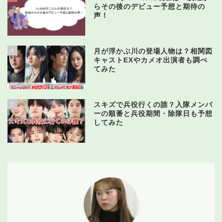
らその後のデビュー予想と期待の
声！
4
月が浮かぶ川の登場人物は？相関図
キャストEXやカメオ出演者も調べ
てみた
5
スキズで兵役行くの誰？入隊メンバ
ーの順番と兵役期間・除隊日も予想
してみた