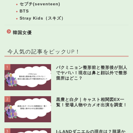
セブチ(seventeen)
BTS
Stray Kids（スキズ）
韓国女優
今人気の記事をピックUP！
1
パクミニョン整形前と整形後が別人
でヤバい！現在は鼻と顔以外で整形
箇所はどこ？
2
黒豊と白夕｜キャスト相関図EX一
覧！登場人物やカメオ出演を調査！
3
I-LANDダニエルの現在は？脱退か