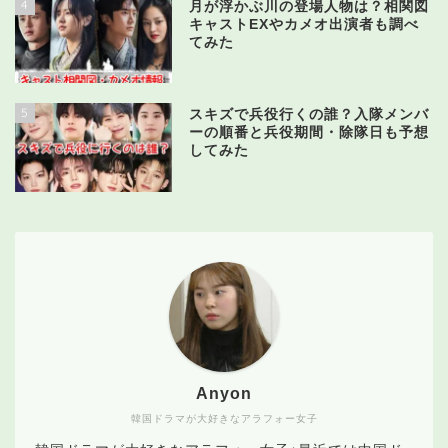
4
月が浮かぶ川の登場人物は？相関図
キャストEXやカメオ出演者も調べ
てみた
5
スキズで兵役行くの誰？入隊メンバ
ーの順番と兵役期間・除隊日も予想
してみた
Anyon
韓国ドラマが大好きなアラフォー女子