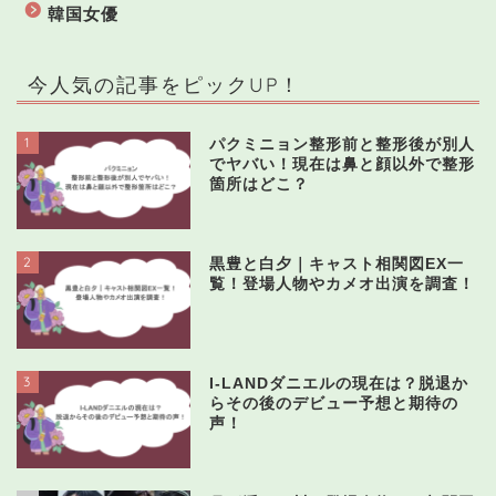
韓国女優
今人気の記事をピックUP！
1
パクミニョン整形前と整形後が別人
でヤバい！現在は鼻と顔以外で整形
箇所はどこ？
2
黒豊と白夕｜キャスト相関図EX一
覧！登場人物やカメオ出演を調査！
3
I-LANDダニエルの現在は？脱退か
らその後のデビュー予想と期待の
声！