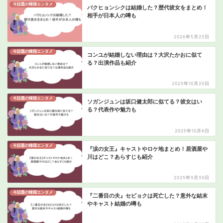
今話題の韓国エンタメ
パクヒョンシクは結婚した？歴代彼女をまとめ！
相手が日本人の噂も
2026年5月23日
今話題の韓国エンタメ
コンユが結婚しない理由は？大沢たかおに似て
る？出演作品も紹介
2025年10月20日
今話題の韓国エンタメ
ソガンジュンは坂口健太郎に似てる？彼女はい
る？代表作や魅力も
2025年10月8日
今話題の韓国エンタメ
『涙の女王』キャストやロケ地まとめ！居酒屋や
川はどこ？あらすじも紹介
2025年9月30日
今話題の韓国エンタメ
『二番目の夫』セビョクは死亡した？意外な結末
やキャスト結婚の噂も