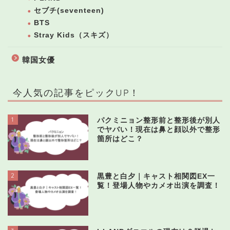
セブチ(seventeen)
BTS
Stray Kids（スキズ）
韓国女優
今人気の記事をピックUP！
1
パクミニョン整形前と整形後が別人
でヤバい！現在は鼻と顔以外で整形
箇所はどこ？
2
黒豊と白夕｜キャスト相関図EX一
覧！登場人物やカメオ出演を調査！