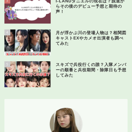
3
I-LANDダニエルの現在は？脱退か
らその後のデビュー予想と期待の
声！
4
月が浮かぶ川の登場人物は？相関図
キャストEXやカメオ出演者も調べ
てみた
5
スキズで兵役行くの誰？入隊メンバ
ーの順番と兵役期間・除隊日も予想
してみた