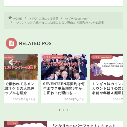
HOME
K-POPの気になる話題
セブチ(seventeen)
ジョンハンが兵役中なのに坊主にしない理由は？除隊がいつかも調査
RELATED POST
seventeen)
セブチ(seventeen)
セブチ(seventeen)
ブチで嫌われてるメン
SEVENTEEN再契約は何
ミンギュ妹のインス
ーは誰？ケミの人気仲
年まで？更新期間5年か
カウントは？公式SN
しカップルを紹介
ら変わった理由も...
名前や年齢＆顔画像を.
2024年6月24日
2024年5月1日
2024年5
『となりのmr.パーフェクト』キャスト