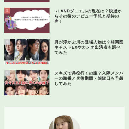
3
I-LANDダニエルの現在は？脱退か
らその後のデビュー予想と期待の
声！
4
月が浮かぶ川の登場人物は？相関図
キャストEXやカメオ出演者も調べ
てみた
5
スキズで兵役行くの誰？入隊メンバ
ーの順番と兵役期間・除隊日も予想
してみた