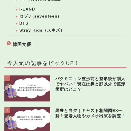
I-LAND
セブチ(seventeen)
BTS
Stray Kids（スキズ）
韓国女優
今人気の記事をピックUP！
1
パクミニョン整形前と整形後が別人
でヤバい！現在は鼻と顔以外で整形
箇所はどこ？
2
黒豊と白夕｜キャスト相関図EX一
覧！登場人物やカメオ出演を調査！