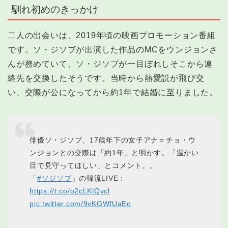
馴れ初めのきっかけ
二人の出会いは、2019年頃の映画プロモーション番組
です。ソ・ジソブが出演した作品のMCをウンジョンさ
んが務めていて、ソ・ジソプが一目ぼれしそこから連
絡先を交換したそうです。当時から熱愛説が飛び交
い、交際が公になってから約1年で結婚に至りました。
俳優ソ・ジソブ、17歳年下の女子アナ＝チョ・ウ
ンジョンとの交際は「約1年」と明かす。「温かい
目で見守ってほしい」とコメント。。
「
#ソジソブ
」の韓流LIVE：
https://t.co/o2cLKlQvcl
pic.twitter.com/9vKGWfUaEo