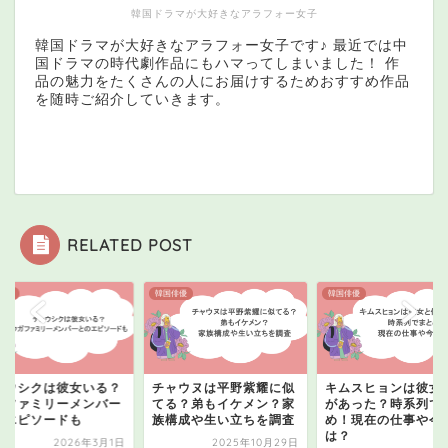
韓国ドラマが大好きなアラフォー女子
韓国ドラマが大好きなアラフォー女子です♪ 最近では中
国ドラマの時代劇作品にもハマってしまいました！ 作
品の魅力をたくさんの人にお届けするためおすすめ作品
を随時ご紹介していきます。
RELATED POST
俳優
韓国俳優
韓国俳優
ェウシクは彼女いる？
チャウヌは平野紫耀に似
キムスヒョンは彼女
ガファミリーメンバー
てる？弟もイケメン？家
があった？時系列で
のエピソードも
族構成や生い立ちを調査
め！現在の仕事や今
は？
2026年3月1日
2025年10月29日