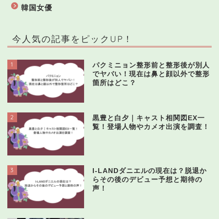
韓国女優
今人気の記事をピックUP！
1
パクミニョン整形前と整形後が別人
でヤバい！現在は鼻と顔以外で整形
箇所はどこ？
2
黒豊と白夕｜キャスト相関図EX一
覧！登場人物やカメオ出演を調査！
3
I-LANDダニエルの現在は？脱退か
らその後のデビュー予想と期待の
声！