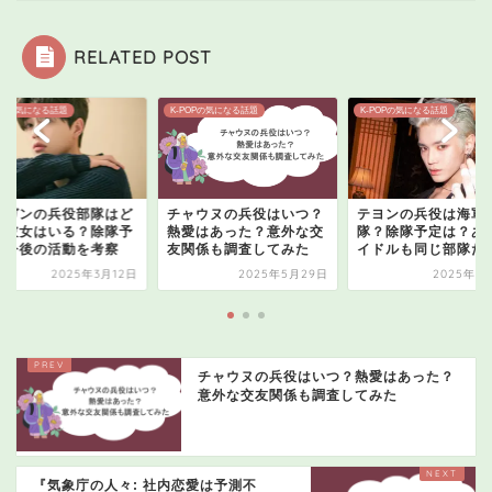
RELATED POST
POPの気になる話題
K-POPの気になる話題
K-POPの気になる話題
ンガンの兵役部隊はど
チャウヌの兵役はいつ？
テヨンの兵役は海軍
？彼女はいる？除隊予
熱愛はあった？意外な交
隊？除隊予定は？あ
や今後の活動を考察
友関係も調査してみた
イドルも同じ部隊だ
2025年3月12日
2025年5月29日
2025年3月
チャウヌの兵役はいつ？熱愛はあった？
意外な交友関係も調査してみた
『気象庁の人々: 社内恋愛は予測不