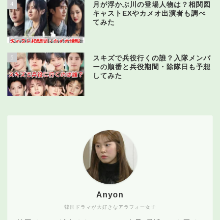
4
月が浮かぶ川の登場人物は？相関図
キャストEXやカメオ出演者も調べ
てみた
5
スキズで兵役行くの誰？入隊メンバ
ーの順番と兵役期間・除隊日も予想
してみた
Anyon
韓国ドラマが大好きなアラフォー女子