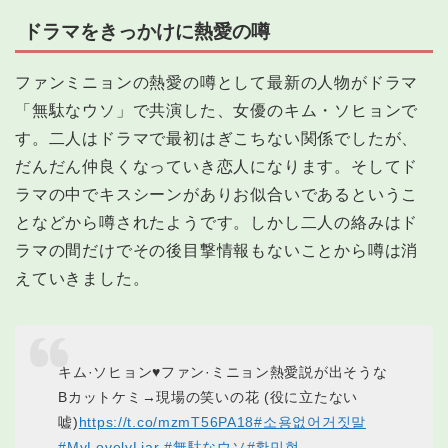
ドラマをきっかけに熱愛の噂
ファンミニョンの熱愛の噂として最新の人物がドラマ
「無駄なウソ」で共演した、女優のキム・ソヒョンで
す。二人はドラマで最初はぎこちない関係でしたが、
だんだん仲良くなっていき恋人になります。そしてド
ラマの中でキスシーンがありお似合いであるというこ
となどから噂されたようです。しかし二人の絡みはド
ラマの間だけでその後目撃情報もないことから噂は消
えていきました。
キム·ソヒョン♥ファン·ミニョン熱愛説が出そうな
Bカットケミ→現場の笑いの花 (役に立たない
嘘)
https://t.co/mzmT56PA18
#소용없어거짓말
#MyLovelyLiar
#無駄なウソ
#황민현