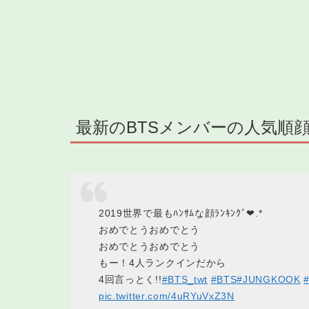
最新のBTSメンバーの人気順顔
2019世界で最もﾊﾝｻﾑな顔ﾗﾝｷﾝｸﾞ❤︎.*
おめでとうおめでとう
おめでとうおめでとう
もー！4人ランクインだから
4回言っとく!!
#BTS_twt
#BTS
#JUNGKOOK
pic.twitter.com/4uRYuVxZ3N