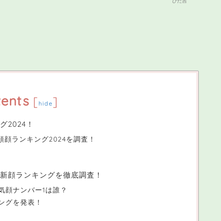
ひた吉
ents
[
]
hide
2024！
順顔ランキング2024を調査！
最新顔ランキングを徹底調査！
気顔ナンバー1は誰？
ングを発表！