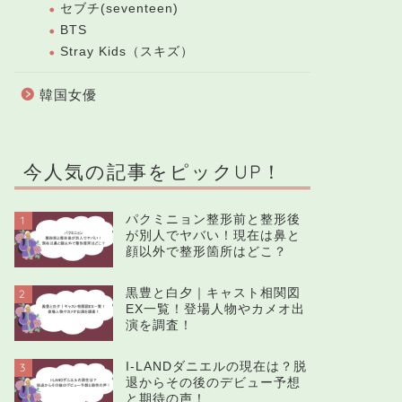
セブチ(seventeen)
BTS
Stray Kids（スキズ）
韓国女優
今人気の記事をピックUP！
パクミニョン整形前と整形後
1
が別人でヤバい！現在は鼻と
顔以外で整形箇所はどこ？
黒豊と白夕｜キャスト相関図
2
EX一覧！登場人物やカメオ出
演を調査！
I-LANDダニエルの現在は？脱
3
退からその後のデビュー予想
と期待の声！