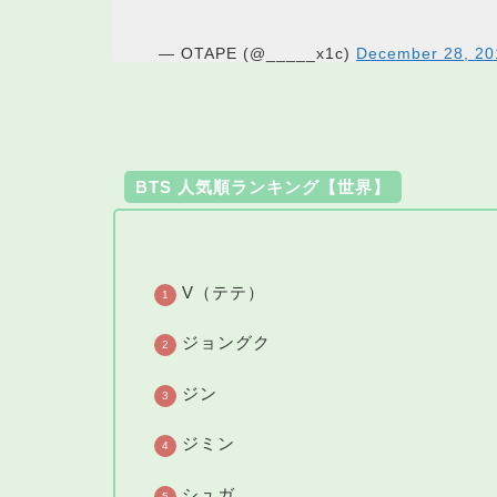
— OTAPE (@_____x1c)
December 28, 20
BTS 人気順ランキング【世界】
V（テテ）
ジョングク
ジン
ジミン
シュガ